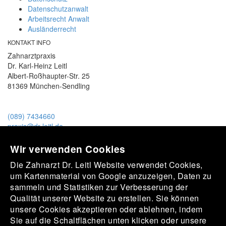
Datenschutzanwalt
Arbeitsrecht Anwalt
Ausländerrecht
KONTAKT INFO
Zahnarztpraxis
Dr. Karl-Heinz Leitl
Albert-Roßhaupter-Str. 25
81369 München-Sendling
(089) 7434660
praxis@dr-leitl.de
Unser Praxisteam
Wir verwenden Cookies
Die Zahnarzt Dr. Leitl Website verwendet Cookies,
um Kartenmaterial von Google anzuzeigen, Daten zu
sammeln und Statistiken zur Verbesserung der
Ein motiviertes Praxisteam erwartet Sie.
Qualität unserer Website zu erstellen. Sie können
unsere Cookies akzeptieren oder ablehnen, indem
Sie auf die Schaltflächen unten klicken oder unsere