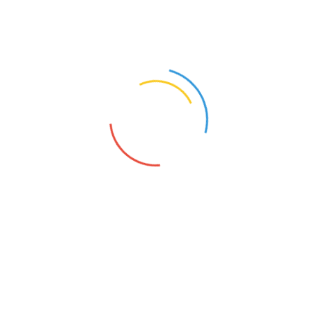
s Dr. med. dent. Karl-Hein
tos
Praxiskonzept
Warum zu uns?
P
um
B
 gesamte Bandbreite der Zahnmedizin,
E
ästhetische Zahnmedizin, Zahnersatz,
P
g.
Ä
Über unsere Zahnarztpraxis