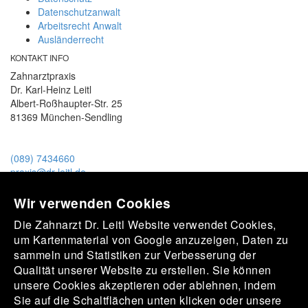
Datenschutzanwalt
Arbeitsrecht Anwalt
Ausländerrecht
KONTAKT INFO
Zahnarztpraxis
Dr. Karl-Heinz Leitl
Albert-Roßhaupter-Str. 25
81369 München-Sendling
(089) 7434660
praxis@dr-leitl.de
Unser Praxisteam
Wir verwenden Cookies
Die Zahnarzt Dr. Leitl Website verwendet Cookies,
um Kartenmaterial von Google anzuzeigen, Daten zu
sammeln und Statistiken zur Verbesserung der
Ein motiviertes Praxisteam erwartet Sie.
Qualität unserer Website zu erstellen. Sie können
unsere Cookies akzeptieren oder ablehnen, indem
Sie auf die Schaltflächen unten klicken oder unsere