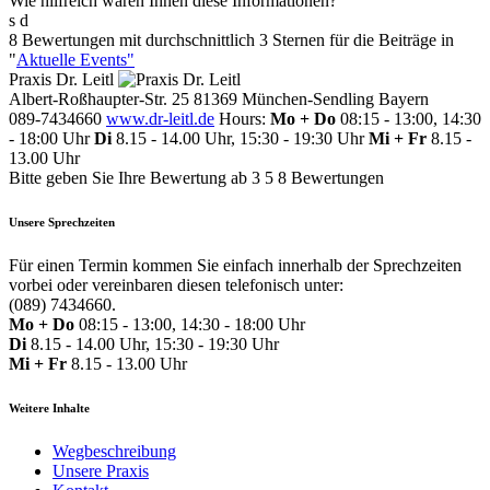
Wie hilfreich waren Ihnen diese Informationen?
s
d
8 Bewertungen mit durchschnittlich 3 Sternen für die Beiträge in
"
Aktuelle Events"
Praxis Dr. Leitl
Albert-Roßhaupter-Str. 25
81369
München-Sendling
Bayern
089-7434660
www.dr-leitl.de
Hours:
Mo + Do
08:15 - 13:00, 14:30
- 18:00 Uhr
Di
8.15 - 14.00 Uhr, 15:30 - 19:30 Uhr
Mi + Fr
8.15 -
13.00 Uhr
Bitte geben Sie Ihre Bewertung ab
3
5
8
Bewertungen
Unsere Sprechzeiten
Für einen Termin kommen Sie einfach innerhalb der Sprechzeiten
vorbei oder vereinbaren diesen telefonisch unter:
(089) 7434660.
Mo + Do
08:15 - 13:00, 14:30 - 18:00 Uhr
Di
8.15 - 14.00 Uhr, 15:30 - 19:30 Uhr
Mi + Fr
8.15 - 13.00 Uhr
Weitere Inhalte
Wegbeschreibung
Unsere Praxis